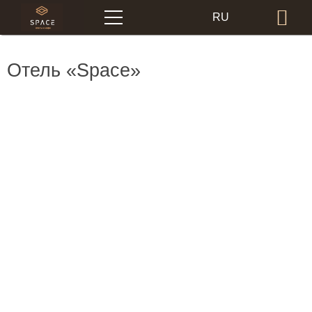
Меню
RU
Бр
EN
Отель «Space»