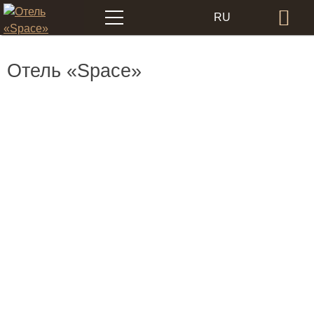
Меню
RU
Бр
EN
Отель «Space»