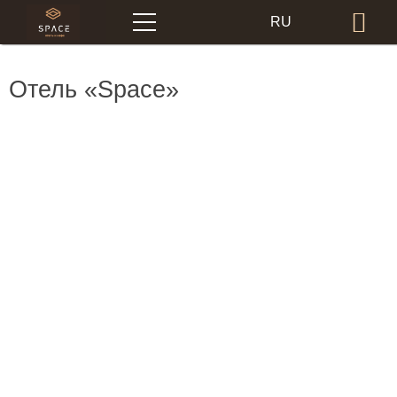
Меню
RU
Бр
EN
Отель «Space»