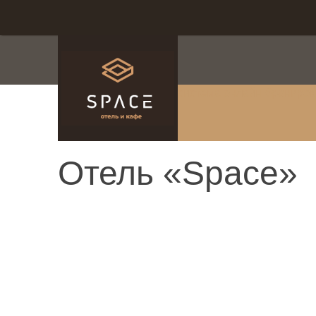
система онлайн-брониро
Отель «Space»