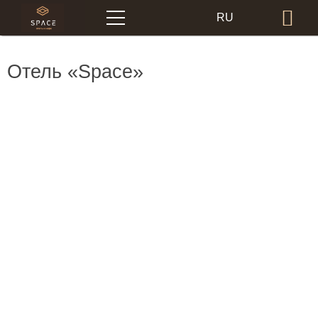
Меню
RU
Бр
EN
Отель «Space»