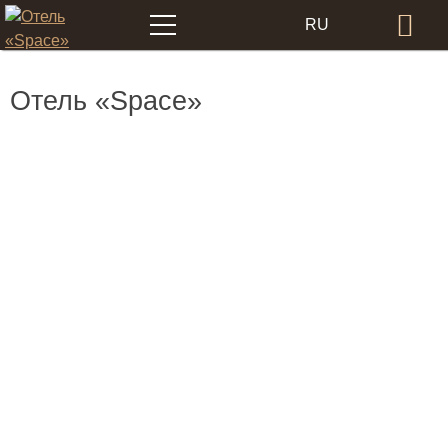
Меню
RU
Бр
EN
Отель «Space»