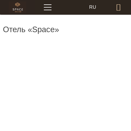
Меню
RU
Бр
EN
Отель «Space»