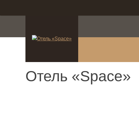
система онлайн-брониро
Отель «Space»