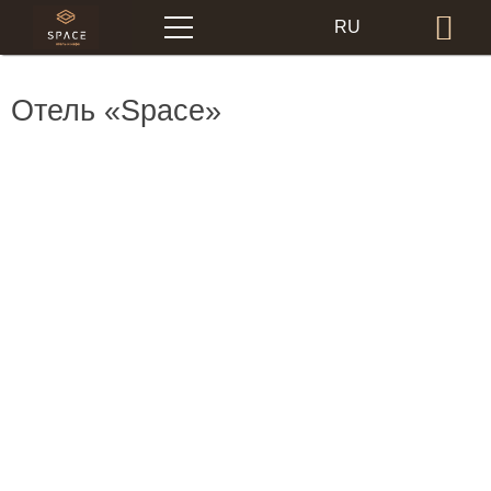
Меню
RU
Бр
EN
Отель «Space»