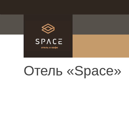
система онлайн-брониро
Отель «Space»