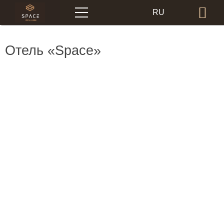
Меню
RU
Бр
EN
Отель «Space»