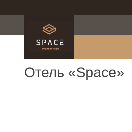
система онлайн-брониро
Отель «Space»