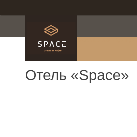
система онлайн-брониро
Отель «Space»