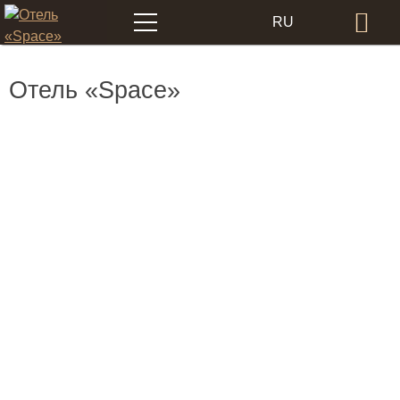
Меню
RU
Бр
EN
Отель «Space»