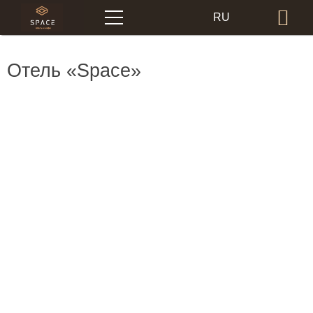
Меню
RU
Бр
EN
Отель «Space»