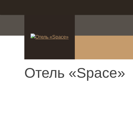
система онлайн-брониро
Отель «Space»