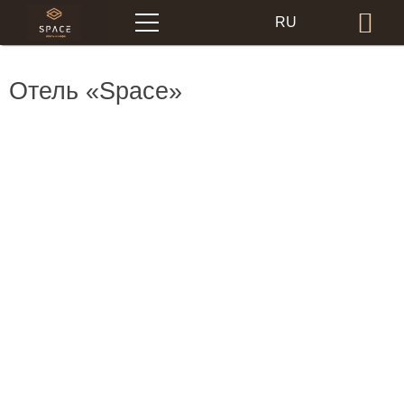
Меню
RU
Бр
EN
Отель «Space»