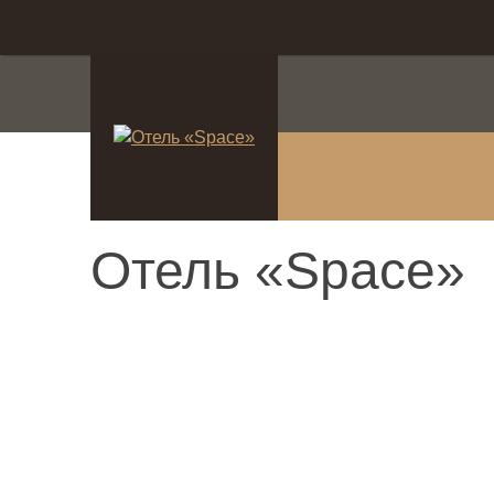
система онлайн-брониро
Отель «Space»