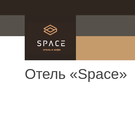
система онлайн-брониро
Отель «Space»