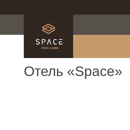
система онлайн-брониро
Отель «Space»