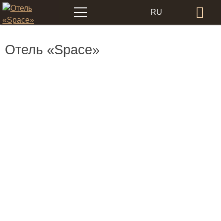
Меню
RU
Бр
EN
Отель «Space»