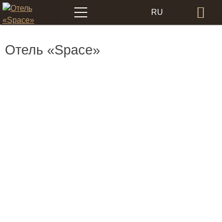
Меню
RU
Бр
EN
Отель «Space»