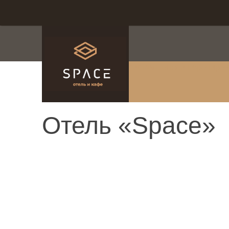
система онлайн-брониро
Отель «Space»