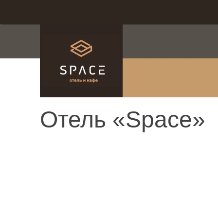
система онлайн-брониро
Отель «Space»