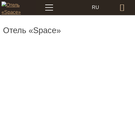
Меню
RU
Бр
EN
Отель «Space»