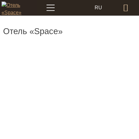
Меню
RU
Бр
EN
Отель «Space»