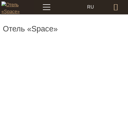
Меню
RU
Бр
EN
Отель «Space»