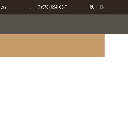
+7 (978) 094-05-11
RU
EN
 27а