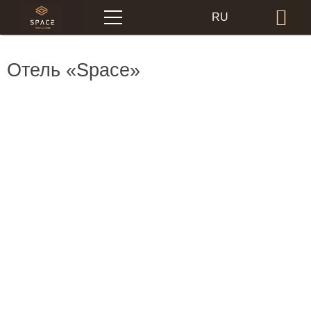
Меню
RU
Бр
EN
Отель «Space»