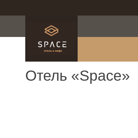
система онлайн-брониро
Отель «Space»