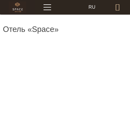
Меню
RU
Бр
EN
Отель «Space»