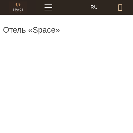
Меню
RU
Бр
EN
Отель «Space»