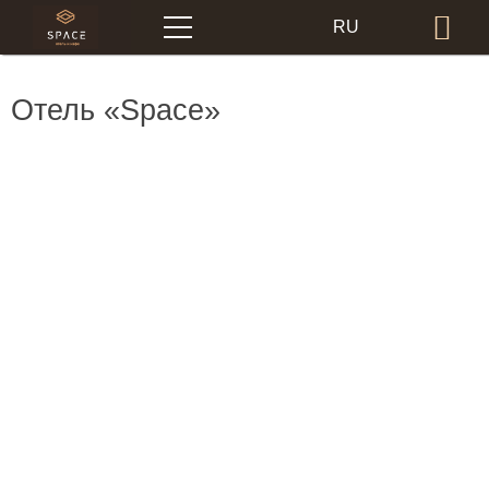
Меню
RU
Бр
EN
Отель «Space»