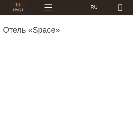
Меню
RU
Бр
EN
Отель «Space»