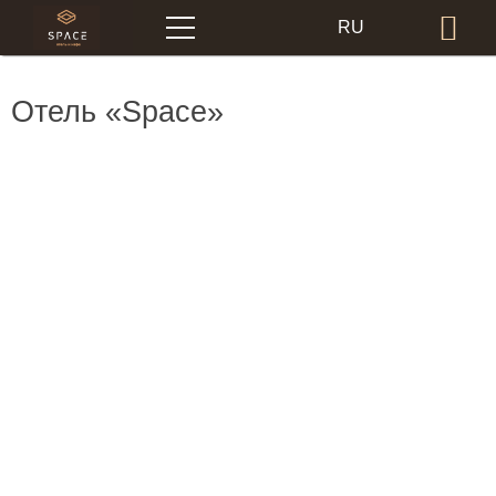
Меню
RU
Бр
EN
Отель «Space»