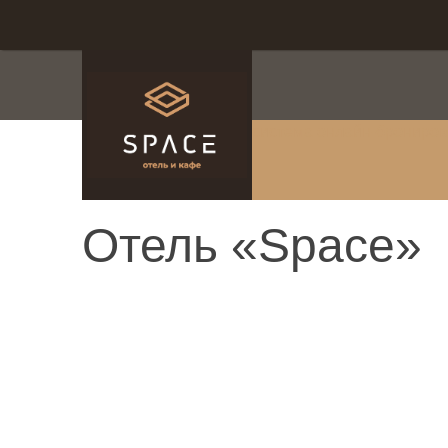
система онлайн-брониро
Отель «Space»