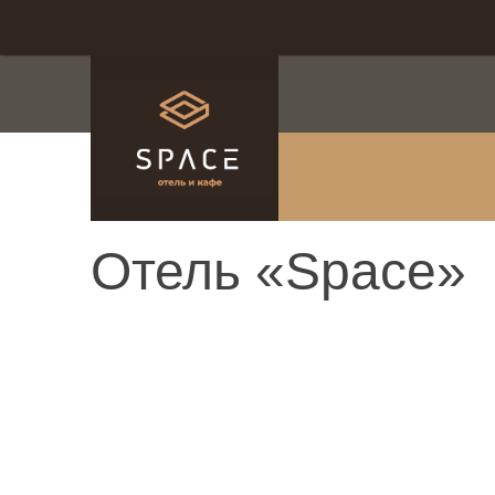
система онлайн-брониро
Отель «Space»