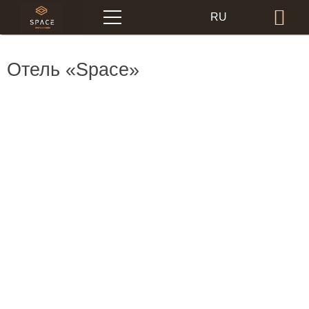
Меню
RU
Бр
EN
Отель «Space»