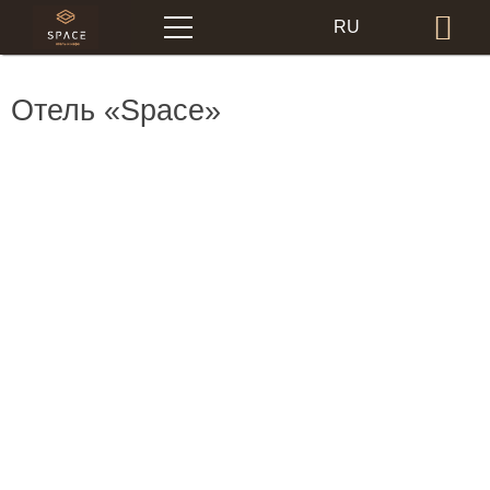
Меню
RU
Бр
EN
Отель «Space»