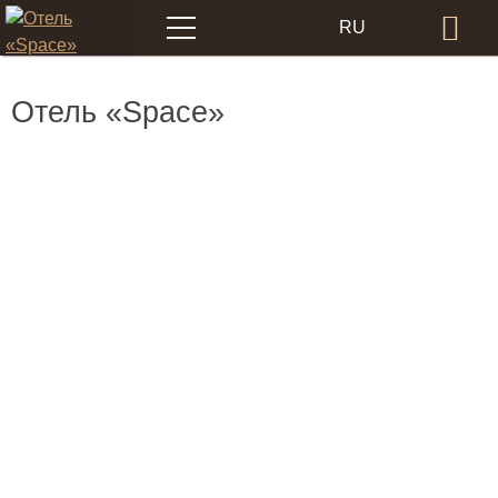
Меню
RU
Бр
EN
Отель «Space»