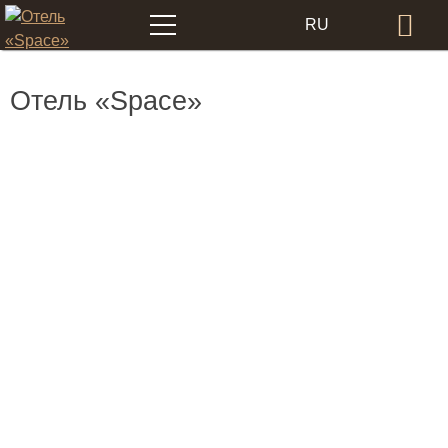
Меню
RU
Бр
EN
Отель «Space»