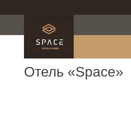
система онлайн-брониро
Отель «Space»