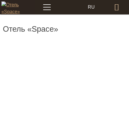
Меню
RU
Бр
EN
Отель «Space»