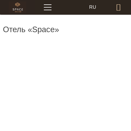
Меню
RU
Бр
EN
Отель «Space»