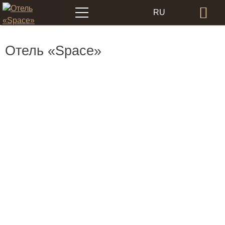
Меню
RU
Бр
EN
Отель «Space»