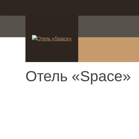
система онлайн-брониро
Отель «Space»