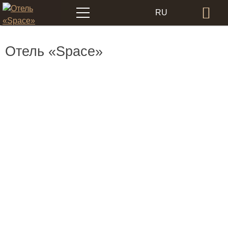
Меню
RU
Бр
EN
Отель «Space»