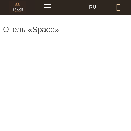
Меню
RU
Бр
EN
Отель «Space»