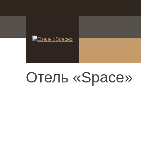
система онлайн-брониро
Отель «Space»