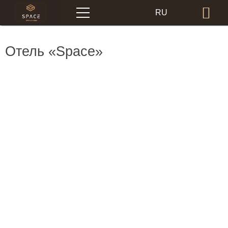
Меню
RU
Бр
EN
Отель «Space»